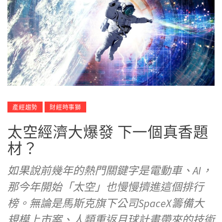
產經趨勢
財經時事獅
太空經濟大爆發 下一個真香題
材？
如果說前幾年的熱門關鍵字是電動車、AI，
那今年開始「太空」也慢慢擠進這個排行
榜。無論是馬斯克旗下公司SpaceX籌備大
規模上市案、人類重返月球計畫帶來的技術