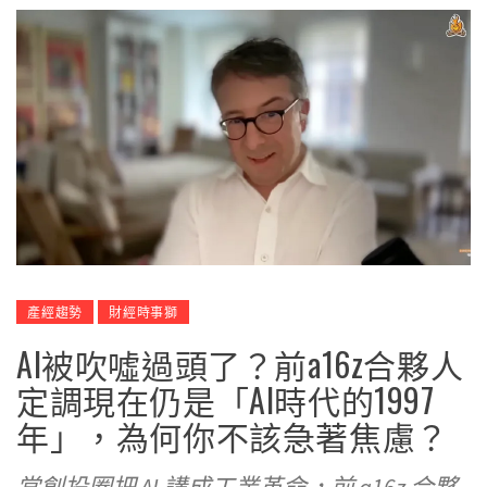
產經趨勢
財經時事獅
AI被吹噓過頭了？前a16z合夥人
定調現在仍是「AI時代的1997
年」，為何你不該急著焦慮？