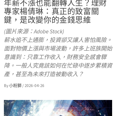
年薪不漲也能翻轉人生？理財
專家楊倩琳：真正的致富關
鍵，是改變你的金錢思維
(圖片來源：Adobe Stock)
薪水追不上通膨，投資卻又讓人害怕風險。
面對物價上漲與市場波動，許多上班族開始
意識到：只靠工作收入，財務安全感會驟
降。一般人究竟該如何在忙碌中逐步累積資
產，甚至為未來打造被動收入？
By
小粉獅
/
2026-04-26