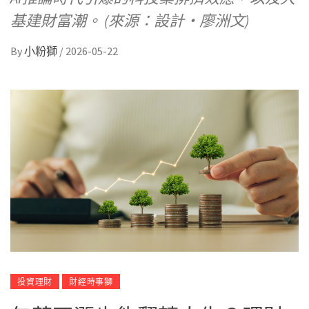
基建財富潮。 (來源：設計・廖洲文)
By
小粉獅
/
2026-05-22
投資理財
財經時事獅