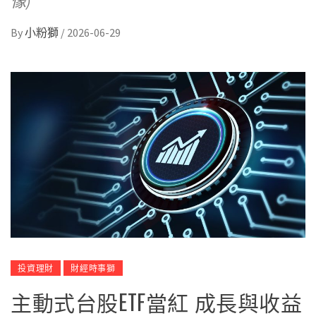
像)
By
小粉獅
/
2026-06-29
投資理財
財經時事獅
主動式台股ETF當紅 成長與收益