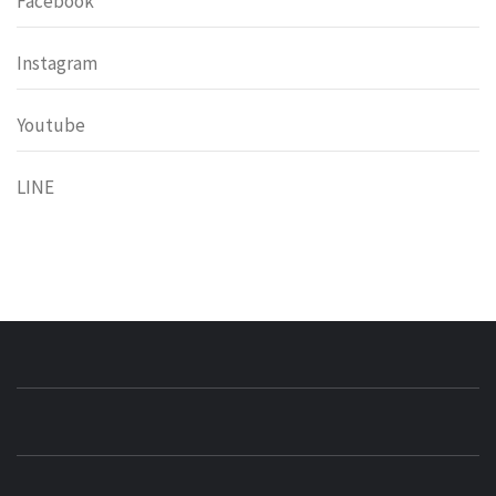
Facebook
Instagram
Youtube
LINE
小粉獅日常
LEO'Ｓ LIFE