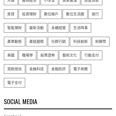
外匯
寵物經濟
小學堂
居家裝潢
房屋貸款
房貸
投資理財
數位帳戶
數位生活圈
旅行
智能理財
最新活動
永續經營
生活時事
產業動態
產經趨勢
社群行銷
科技創新
粉獅幣
美國
職場學
股票證券
藝術文化
行動支付
貸款授信
金融科技
金融防詐
電子商務
電子支付
SOCIAL MEDIA