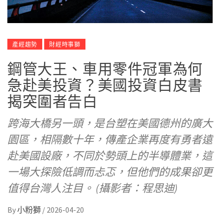
產經趨勢
財經時事獅
鋼管大王、車用零件冠軍為何
急赴美投資？美國投資白皮書
揭突圍者告白
跨海大橋另一頭，是台塑在美國德州的廣大
園區，相隔數十年，傳產企業再度有勇者遠
赴美國設廠，不同於勢頭上的半導體業，這
一場大探險低調而忐忑，但他們的成果卻更
值得台灣人注目。 (攝影者：程思迪)
By
小粉獅
/
2026-04-20