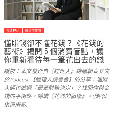
投資理財
財經時事獅
懂賺錢卻不懂花錢？《花錢的
藝術》揭開 5 個消費盲點，讓
你重新看待每一筆花出去的錢
編按：本文整理自《經理人》總編輯齊立文
於 Podcast 【經理人讀書會】的分享：理財
大師也做過「最笨財務決定」？找回你與金
錢的平衡點，導讀《花錢的藝術》。(圖/侯
俊偉攝影)