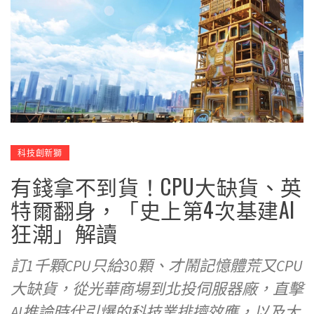
科技創新獅
有錢拿不到貨！CPU大缺貨、英
特爾翻身，「史上第4次基建AI
狂潮」解讀
訂1千顆CPU只給30顆、才鬧記憶體荒又CPU
大缺貨，從光華商場到北投伺服器廠，直擊
AI推論時代引爆的科技業排擠效應，以及大