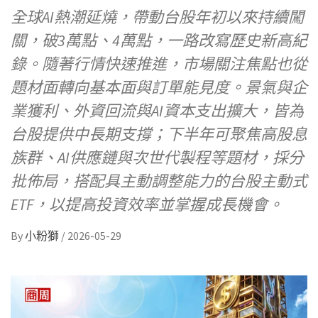
全球AI熱潮延燒，帶動台股年初以來持續闖
關，破3萬點、4萬點，一路改寫歷史新高紀
錄。隨著行情快速推進，市場關注焦點也從
題材面轉向基本面與訂單能見度。景氣與企
業獲利、外資回流與AI資本支出擴大，皆為
台股提供中長期支撐；下半年可聚焦高股息
族群、AI供應鏈與次世代製程等題材，採分
批佈局，搭配具主動調整能力的台股主動式
ETF，以提高投資效率並掌握成長機會。
By
小粉獅
/
2026-05-29