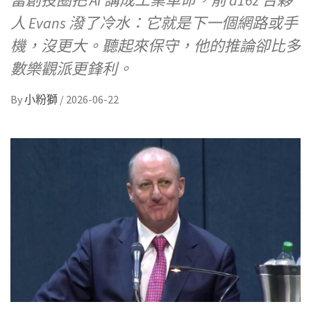
當創投圈把 AI 講成工業革命，前 a16z 合夥
人 Evans 潑了冷水：它就是下一個網路或手
機，沒更大。聽起來保守，他的推論卻比多
數樂觀派更鋒利。
By
小粉獅
/
2026-06-22