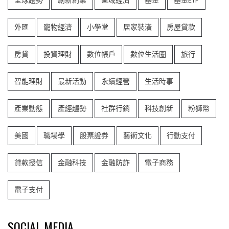
全球趨勢
創新創業
區域經濟
基金
基金ETF
外匯
寵物經濟
小學堂
居家裝潢
房屋貸款
房貸
投資理財
數位帳戶
數位生活圈
旅行
智能理財
最新活動
永續經營
生活時事
產業動態
產經趨勢
社群行銷
科技創新
粉獅幣
美國
職場學
股票證券
藝術文化
行動支付
貸款授信
金融科技
金融防詐
電子商務
電子支付
SOCIAL MEDIA