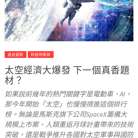
產經趨勢
財經時事獅
太空經濟大爆發 下一個真香題
材？
如果說前幾年的熱門關鍵字是電動車、AI，
那今年開始「太空」也慢慢擠進這個排行
榜。無論是馬斯克旗下公司SpaceX籌備大
規模上市案、人類重返月球計畫帶來的技術
突破，還是戰爭推升各國對太空軍事與國防