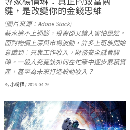
專家楊倩琳：真正的致富關
鍵，是改變你的金錢思維
(圖片來源：Adobe Stock)
薪水追不上通膨，投資卻又讓人害怕風險。
面對物價上漲與市場波動，許多上班族開始
意識到：只靠工作收入，財務安全感會驟
降。一般人究竟該如何在忙碌中逐步累積資
產，甚至為未來打造被動收入？
By
小粉獅
/
2026-04-26