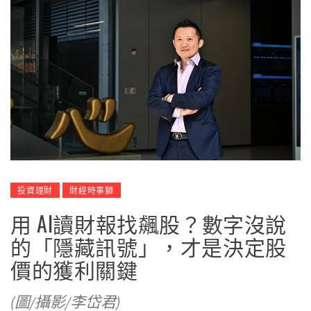
投資理財
財經時事獅
用 AI讀財報找飆股？數字沒說
的「隱藏訊號」，才是決定股
價的獲利關鍵
(圖/攝影/李岱君)