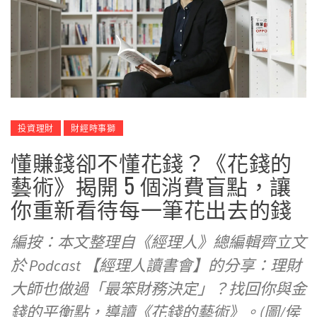
投資理財
財經時事獅
懂賺錢卻不懂花錢？《花錢的
藝術》揭開 5 個消費盲點，讓
你重新看待每一筆花出去的錢
編按：本文整理自《經理人》總編輯齊立文
於 Podcast 【經理人讀書會】的分享：理財
大師也做過「最笨財務決定」？找回你與金
錢的平衡點，導讀《花錢的藝術》。(圖/侯