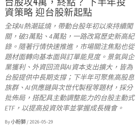
台股攻4萬，終點？ 下半年投
資策略 迎台股新起點
全球AI熱潮延燒，帶動台股年初以來持續闖
關，破3萬點、4萬點，一路改寫歷史新高紀
錄。隨著行情快速推進，市場關注焦點也從
題材面轉向基本面與訂單能見度。景氣與企
業獲利、外資回流與AI資本支出擴大，皆為
台股提供中長期支撐；下半年可聚焦高股息
族群、AI供應鏈與次世代製程等題材，採分
批佈局，搭配具主動調整能力的台股主動式
ETF，以提高投資效率並掌握成長機會。
By
小粉獅
/
2026-05-29