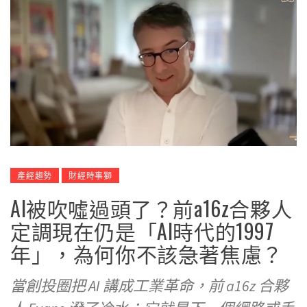
產經趨勢
財經時事獅
AI被吹噓過頭了？前a16z合夥人
定調現在仍是「AI時代的1997
年」，為何你不該急著焦慮？
當創投圈把 AI 講成工業革命，前 a16z 合夥