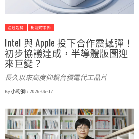
產經趨勢
財經時事獅
Intel 與 Apple 投下合作震撼彈！
初步協議達成，半導體版圖迎
來巨變？
長久以來高度仰賴台積電代工晶片
By
小粉獅
/
2026-06-17