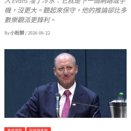
人 Evans 潑了冷水：它就是下一個網路或手
機，沒更大。聽起來保守，他的推論卻比多
數樂觀派更鋒利。
By
小粉獅
/
2026-06-22
產經趨勢
財經時事獅