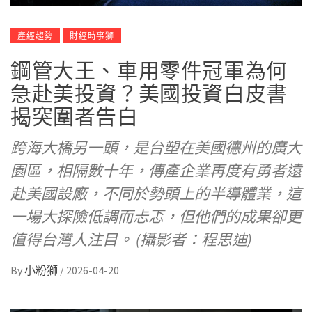
產經趨勢
財經時事獅
鋼管大王、車用零件冠軍為何
急赴美投資？美國投資白皮書
揭突圍者告白
跨海大橋另一頭，是台塑在美國德州的廣大
園區，相隔數十年，傳產企業再度有勇者遠
赴美國設廠，不同於勢頭上的半導體業，這
一場大探險低調而忐忑，但他們的成果卻更
值得台灣人注目。 (攝影者：程思迪)
By
小粉獅
/
2026-04-20