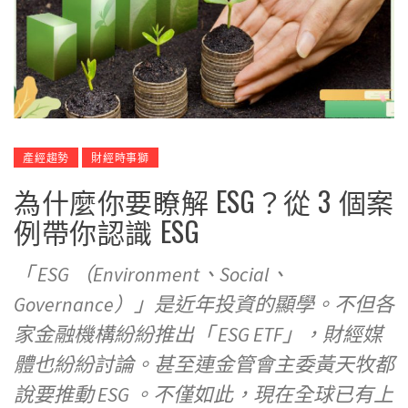
產經趨勢
財經時事獅
為什麼你要瞭解 ESG？從 3 個案
例帶你認識 ESG
「 ESG （Environment、Social、
Governance）」是近年投資的顯學。不但各
家金融機構紛紛推出「 ESG ETF」，財經媒
體也紛紛討論。甚至連金管會主委黃天牧都
說要推動 ESG 。不僅如此，現在全球已有上