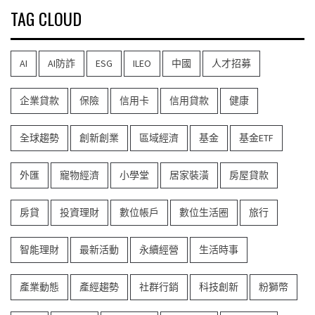
導
TAG CLOUD
覽
AI
AI防詐
ESG
ILEO
中國
人才招募
企業貸款
保險
信用卡
信用貸款
健康
全球趨勢
創新創業
區域經濟
基金
基金ETF
外匯
寵物經濟
小學堂
居家裝潢
房屋貸款
房貸
投資理財
數位帳戶
數位生活圈
旅行
智能理財
最新活動
永續經營
生活時事
產業動態
產經趨勢
社群行銷
科技創新
粉獅幣