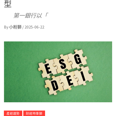
型
第一銀行以「
By
小粉獅
/
2025-06-22
產經趨勢
財經時事獅