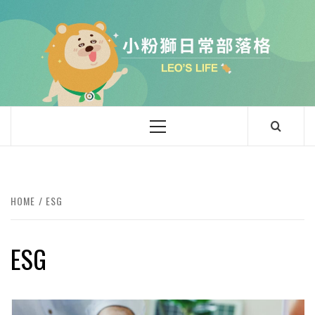
Skip
to
content
小粉獅日常
LEO'Ｓ LIFE
Primary
Menu
HOME
ESG
ESG