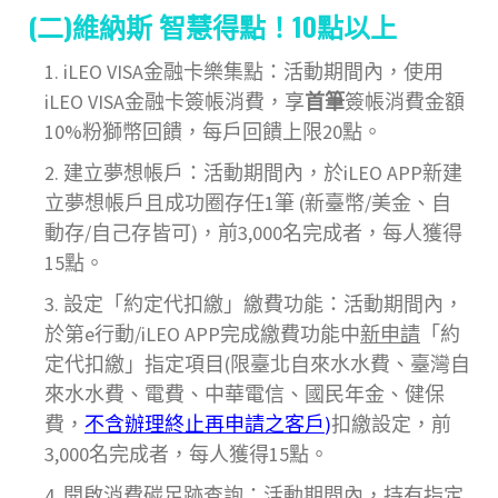
(二)維納斯 智慧得點！10點以上
iLEO VISA金融卡樂集點：活動期間內，使用
iLEO VISA金融卡簽帳消費，享
首筆
簽帳消費金額
10%粉獅幣回饋，每戶回饋上限20點。
建立夢想帳戶：活動期間內，於iLEO APP新建
立夢想帳戶且成功圈存任1筆 (新臺幣/美金、自
動存/自己存皆可)，前3,000名完成者，每人獲得
15點。
設定「約定代扣繳」繳費功能：活動期間內，
於第e行動/iLEO APP完成繳費功能中
新申請
「約
定代扣繳」指定項目(限臺北自來水水費、臺灣自
來水水費、電費、中華電信、國民年金、健保
費，
不含辦理終止再申請之客戶
)
扣繳設定，前
3,000名完成者，每人獲得15點。
開啟消費碳足跡查詢：活動期間內，持有指定