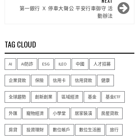
NEXT
第一銀行 Ｘ 停車大聲公 平安行車御守 活
動辦法
TAG CLOUD
AI
AI防詐
ESG
ILEO
中國
人才招募
企業貸款
保險
信用卡
信用貸款
健康
全球趨勢
創新創業
區域經濟
基金
基金ETF
外匯
寵物經濟
小學堂
居家裝潢
房屋貸款
房貸
投資理財
數位帳戶
數位生活圈
旅行