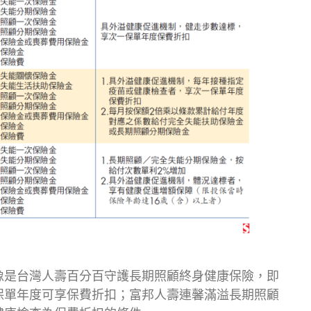
像是台灣人壽百分百守護長期照顧終身健康保險，即
保單年度可享保費折扣；富邦人壽連馨滿溢長期照顧