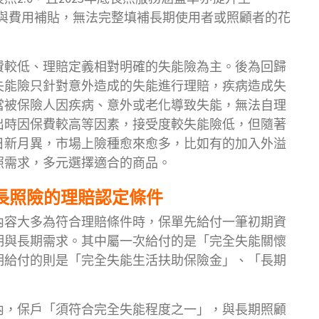
的服務與費用補貼，無法完整填補長期使用者或照顧者的花
費較低、理賠定義相對明確的失能險為主。後為回歸
的失能險只針對意外造成的失能進行理賠，疾病造成失
當被保險人因疾病、意外或老化導致失能，無法自理
出時因保費較高等因素，接受度較失能險低，但隨著
日新月異，市場上險種愈來愈多，比如有的加入外溢
照需求，多元選擇適合的商品。
長照險的理賠認定條件
內容大多為符合理賠條件時，保單先給付一筆初期資
期與長期需求。其中屬一次給付的是「完全失能關懷
期給付的則是「完全失能生活扶助保險金」、「長期
內，保戶「須符合完全失能程度之一」，與長期照顧