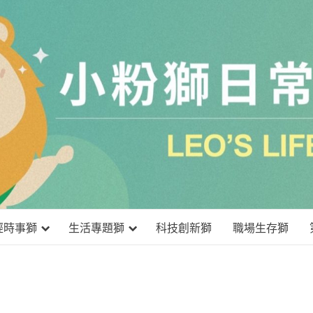
小粉獅日
經時事獅
生活專題獅
科技創新獅
職場生存獅