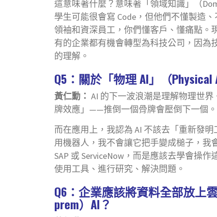
這意味著什麼？意味著「領域知識」（Domai
學生可能很會寫 Code，但他們不懂製造
領袖和資深員工，你們懂客戶、懂痛點。現
有的企業都有機會轉型為科技公司，因為技
的理解。
Q5：關於「物理 AI」（Physi
黃仁勳：
AI 的下一波浪潮是理解物理世
牌效應」——推倒一個骨牌會壓倒下一個。未
而在應用上，我認為 AI 不該去「重新發
用機器人，我不會讓它把手變成槌子，我會
SAP 或 ServiceNow，而是應該去學會操
使用工具、進行研究、解決問題。
Q6：企業應該將資料全部放上雲
prem）AI？