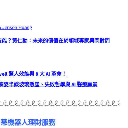
th Jensen Huang
技能？黃仁勳：未來的價值在於領域專家與問對問
well
驚人效能與
8
大
AI
革命！
蘇姿丰談玻璃懸崖、失敗哲學與
AI
醫療願景
t全智慧機器人理財服務