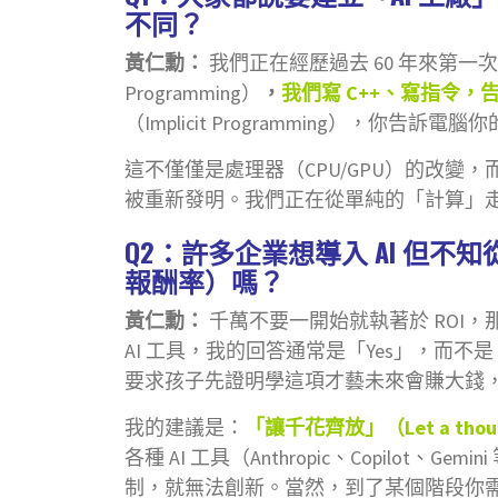
不同？
黃仁勳：
我們正在經歷過去 60 年來第一次的
Programming）
，
我們寫 C++、寫指令
（Implicit Programming），你告
這不僅僅是處理器（CPU/GPU）的改變
被重新發明。我們正在從單純的「計算」
Q2：許多企業想導入 AI 但不
報酬率）嗎？
黃仁勳：
千萬不要一開始就執著於 ROI
AI 工具，我的回答通常是「Yes」，而
要求孩子先證明學這項才藝未來會賺大錢
我的建議是：
「讓千花齊放」（Let a thousa
各種 AI 工具（Anthropic、Copilo
制，就無法創新。當然，到了某個階段你