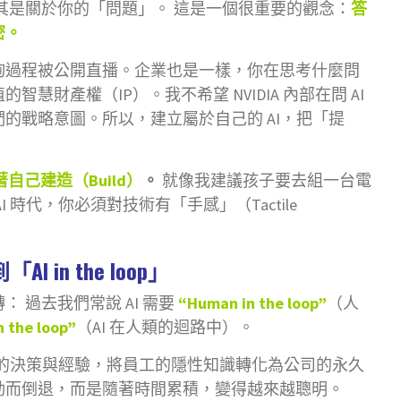
其是關於你的「問題」。 這是一個很重要的觀念：
答
密。
詢過程被公開直播。企業也是一樣，你在思考什麼問
財產權（IP）。我不希望 NVIDIA 內部在問 AI
的戰略意圖。所以，建立屬於自己的 AI，把「提
自己建造（Build）
。
就像我建議孩子要去組一台電
時代，你必須對技術有「手感」（Tactile
AI in the loop」
 過去我們常說 AI 需要
“Human in the loop”
（人
n the loop”
（AI 在人類的迴路中）。
人類的決策與經驗，將員工的隱性知識轉化為公司的永久
動而倒退，而是隨著時間累積，變得越來越聰明。