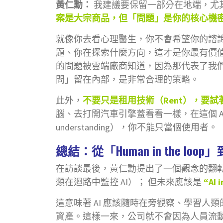
黃仁勳：
我建議要保留一部分在地端，尤
案是大宗商品，但「問題」是你的核心機
就像你去看心理醫生，你不會希望你的諮
題、你在探索什麼方向，這才是你最有價值的智慧
的問題被雲端廠商知道，因為那代表了我們
問」留在內部，是非常合理的策略。
此外，
不要只是租用技術（Rent），要試著
腦、去打開汽車引擎蓋看看一樣，在這個 AI 
understanding），你不能只當個使用者。
總結：從「Human in the loop」到「
在訪談最後，黃仁勳提出了一個觀念的翻轉：
類在迴路中監控 AI）； 但未來應該是
“AI i
這意味著 AI 應該隨時在旁觀察、學習
資產。這樣一來，公司就不會因為人員流