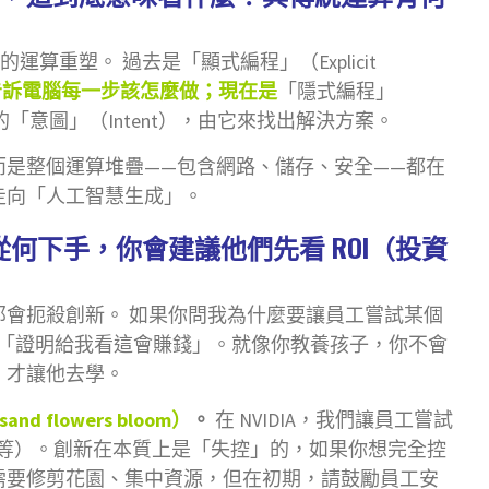
運算重塑。 過去是「顯式編程」（Explicit
，告訴電腦每一步該怎麼做；現在是
「隱式編程」
訴電腦你的「意圖」（Intent），由它來找出解決方案。
，而是整個運算堆疊——包含網路、儲存、安全——都在
走向「人工智慧生成」。
知從何下手，你會建議他們先看 ROI（投資
，那會扼殺創新。 如果你問我為什麼要讓員工嘗試某個
不是「證明給我看這會賺錢」。就像你教養孩子，你不會
，才讓他去學。
nd flowers bloom）
。
在 NVIDIA，我們讓員工嘗試
t、Gemini 等）。創新在本質上是「失控」的，如果你想完全控
需要修剪花園、集中資源，但在初期，請鼓勵員工安