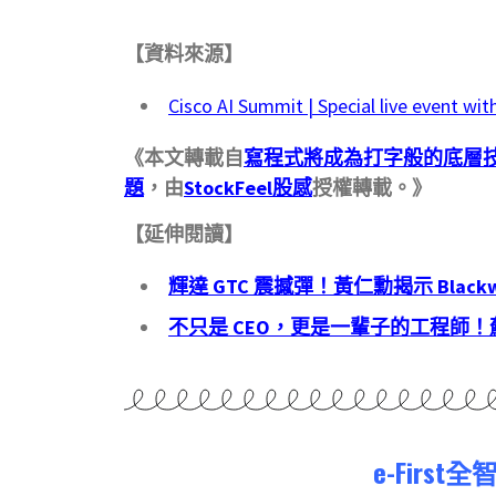
【資料來源】
Cisco AI Summit | Special live event wi
《本文轉載自
寫程式將成為打字般的底層
題
，由
StockFeel股感
授權轉載。》
【延伸閱讀】
輝達
GTC
震撼彈！黃仁勳揭示
Black
不只是
CEO
，更是一輩子的工程師！
e-Firs