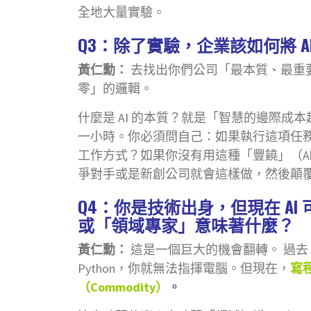
全地大量實驗。
Q3：除了實驗，企業該如何將 A
黃仁勳：
去找出你們公司「最本質、最重
零」的邏輯。
什麼是 AI 的本質？就是「智慧的邊際成
一小時。你必須問自己：如果執行這項任
工作方式？如果你沒有用這種「豐饒」（Ab
爭對手或是新創公司就會這樣做，然後顛
Q4：你是技術出身，但現在 A
或「領域專家」意味著什麼？
黃仁勳：
這是一個巨大的機會翻轉。 過去，寫
Python，你就無法指揮電腦。但現在，
寫
（Commodity）
。