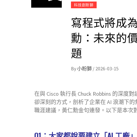
科技創新獅
寫程式將成
勳：未來的
題
By
小粉獅
/
2026-03-15
在與 Cisco 執行長 Chuck Robbins 的深
卻深刻的方式，剖析了企業在 AI 浪潮下
職涯建議，黃仁勳金句連發。以下是本次對談的
Q1：大家都說要建立「AI 工