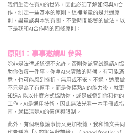
我們生活在有AI的世界，因此必須了解如何與AI合
作，制定一些基本的原則。這裡考量的是共通原
則，盡量談與本質有關、不受時間影響的做法。以
下是我和AI合作時的四條原則：
原則1：事事邀請AI 參與
除非是法律或道德不允許，否則你該嘗試邀請AI協
助你做每一件事。你拿AI來實驗的時候，有可能滿
意，也可能感到挫折、無用或不安。不過，這麼做
不只是為了有幫手，而是你摸熟AI的能力後，就更
知道AI能以什麼方式協助你，或是威脅到你和你的
工作。AI是通用技術，因此無法光看一本手冊或指
南，就搞清楚AI的價值與限制。
此外，有個現象讓事情又更加複雜，我和論文共同
作者稱為「AI的鋸齒狀前緣」（jagged frontier of