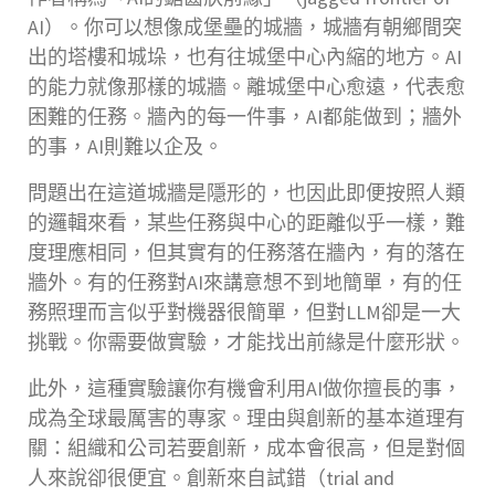
AI）。你可以想像成堡壘的城牆，城牆有朝鄉間突
出的塔樓和城垛，也有往城堡中心內縮的地方。AI
的能力就像那樣的城牆。離城堡中心愈遠，代表愈
困難的任務。牆內的每一件事，AI都能做到；牆外
的事，AI則難以企及。
問題出在這道城牆是隱形的，也因此即便按照人類
的邏輯來看，某些任務與中心的距離似乎一樣，難
度理應相同，但其實有的任務落在牆內，有的落在
牆外。有的任務對AI來講意想不到地簡單，有的任
務照理而言似乎對機器很簡單，但對LLM卻是一大
挑戰。你需要做實驗，才能找出前緣是什麼形狀。
此外，這種實驗讓你有機會利用AI做你擅長的事，
成為全球最厲害的專家。理由與創新的基本道理有
關：組織和公司若要創新，成本會很高，但是對個
人來說卻很便宜。創新來自試錯（trial and