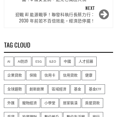
NEXT
迎戰 AI 能源戰爭！聯發科執行長蔡力行：
2030 年前若不百倍效能，經濟恐停擺！
TAG CLOUD
AI
AI防詐
ESG
ILEO
中國
人才招募
企業貸款
保險
信用卡
信用貸款
健康
全球趨勢
創新創業
區域經濟
基金
基金ETF
外匯
寵物經濟
小學堂
居家裝潢
房屋貸款
房貸
投資理財
數位帳戶
數位生活圈
旅行