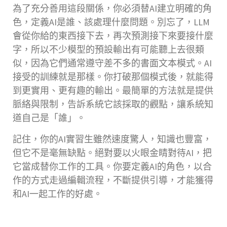
為了充分善用這段關係，你必須替AI建立明確的角
色，定義AI是誰、該處理什麼問題。別忘了，LLM
會從你給的東西接下去，再次預測接下來要接什麼
字，所以不少模型的預設輸出有可能聽上去很類
似，因為它們通常遵守差不多的書面文本模式。AI
接受的訓練就是那樣。你打破那個模式後，就能得
到更實用、更有趣的輸出。最簡單的方法就是提供
脈絡與限制，告訴系統它該採取的觀點，讓系統知
道自己是「誰」。
記住，你的AI實習生雖然速度驚人，知識也豐富，
但它不是毫無缺點。絕對要以火眼金睛對待AI，把
它當成替你工作的工具。你要定義AI的角色，以合
作的方式走過編輯流程，不斷提供引導，才能獲得
和AI一起工作的好處。