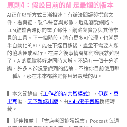
原則4：假設目前的AI 是最爛的版本
AI正在以新方式日漸相連：有辦法閱讀與撰寫文
件、看與聽、製作聲音與影像，還能瀏覽網路。
LLM能整合進你的電子郵件、網路瀏覽器與其他常
見的工具。下一個階段，將有更多AI代理，也就是
半自動化的AI，能在下達目標後，盡量不需要人類
的協助便能執行。在這之後事情會如何發展就難說
了，AI的風險與好處同時大增。不過有一個十分明
顯、許多人卻沒意識到的結論：不論你目前使用哪
一種AI，那在未來都將是你用過最糟的AI。
▍本文節錄自《
工作者的AI共智模式
》，
伊森・莫
里克
著，
天下雜誌出版
。由
Pubu電子書城
授權轉
載。
▍ 延伸推薦｜「書店老闆飽讀說書」Podcast 每週