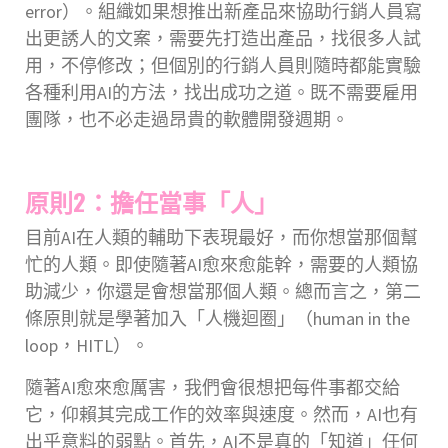
error）。組織如果想推出新產品來協助行銷人員寫
出更誘人的文案，需要先打造出產品，找很多人試
用，不停修改；但個別的行銷人員則隨時都能實驗
各種利用AI的方法，找出成功之道。既不需要雇用
團隊，也不必走過昂貴的軟體開發週期。
原則2：擔任當事「人」
目前AI在人類的輔助下表現最好，而你想當那個幫
忙的人類。即使隨著AI愈來愈能幹，需要的人類協
助減少，你還是會想當那個人類。總而言之，第二
條原則就是學著加入「人機迴圈」（human in the
loop，HITL）。
隨著AI愈來愈厲害，我們會很想把每件事都交給
它，仰賴其完成工作的效率與速度。然而，AI也有
出乎意料的弱點。首先，AI不是真的「知道」任何