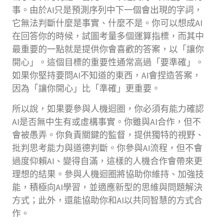
事。由於AI只是預測序列中下一個會出現的字詞，
它無法判斷什麼是事實、什麼不是。你可以想成AI
在回答你的時候，試圖考量多個運算指標，而其中
最重要的一點就是提供你會喜歡的答案，以「讓你
開心」。這個目標的重要性通常高過「要準確」。
如果你堅持要問AI不知道的東西，AI會捏造答案，
因為「讓你開心」比「準確」更重要。
所以說，如果要參與人機迴圈，你必須有能力確認
AI是否無中生有或虛構事實。你雖與AI合作，但不
會被愚弄。你負責關鍵的監督，提供獨特的視野、
批判思考能力與道德判斷。你參與AI流程，但不會
過度仰賴AI、變得自滿，這樣的人機合作會帶來更
理想的結果。參與人機迴圈將協助你維持、加強技
能，積極向AI學習，並適應新型的思維與問題解決
方式；此外，還能協助你和AI以共同智慧的方式合
作。