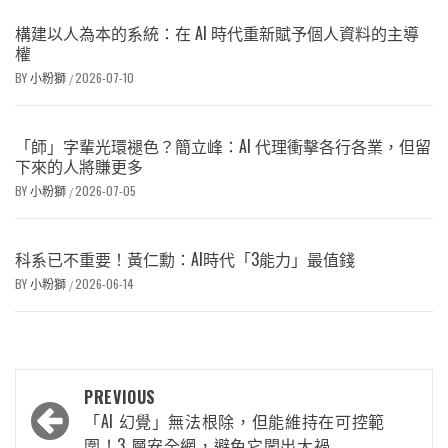
構建以人為本的系統：在 AI 時代重新賦予個人資料的主導
權
BY
小粉獅
2026-07-10
/
「師」字輩光環褪色？簡立峰：AI 代理衝擊各行各業，但留
下來的人將賺更多
BY
小粉獅
2026-07-05
/
科系已不重要！黃仁勳：AI時代「3能力」最值錢
BY
小粉獅
2026-06-14
/
PREVIOUS
「AI 幻覺」無法根除，但能維持在可控範
圍！3 層安全網，避免它闖出大禍