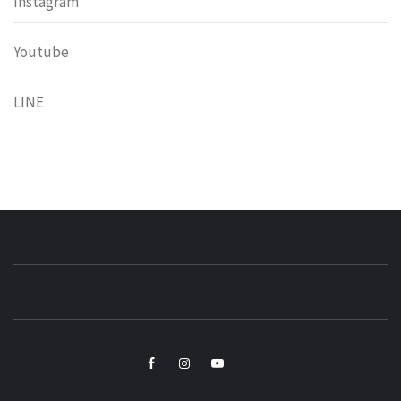
Instagram
Youtube
LINE
小粉獅日常
LEO'Ｓ LIFE