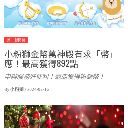
第一新聞獅
小粉獅金幣萬神殿有求「幣」
應！最高獲得892點
申辦服務好便利！還能獲得粉獅幣！
By
小粉獅
/
2024-02-16