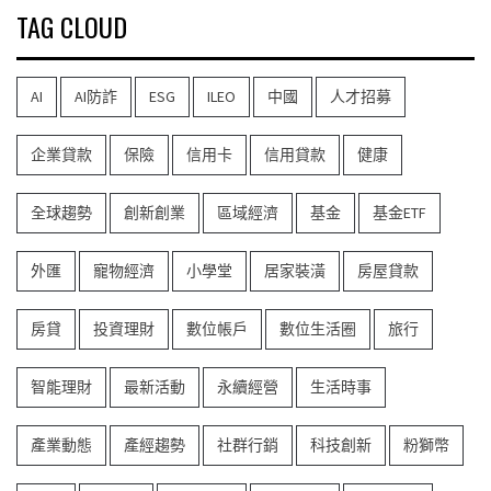
TAG CLOUD
AI
AI防詐
ESG
ILEO
中國
人才招募
企業貸款
保險
信用卡
信用貸款
健康
全球趨勢
創新創業
區域經濟
基金
基金ETF
外匯
寵物經濟
小學堂
居家裝潢
房屋貸款
房貸
投資理財
數位帳戶
數位生活圈
旅行
智能理財
最新活動
永續經營
生活時事
產業動態
產經趨勢
社群行銷
科技創新
粉獅幣