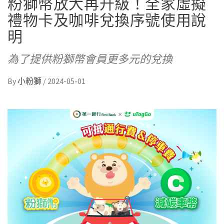
粉獅幣放大再升級！全家虛擬
禮物卡及咖啡兌換序號使用說
明
為了提供粉獅幣會員更多元的兌換
By
小粉獅
/
2024-05-01