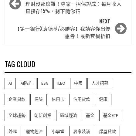
理財沒那麼難！專家一招保證成：每月收入
直接存15%，剩下隨你花
NEXT
【第一銀行X肯德基/必勝客】我請客你出優
惠券！最新套餐折扣
TAG CLOUD
AI
AI防詐
ESG
ILEO
中國
人才招募
企業貸款
保險
信用卡
信用貸款
健康
全球趨勢
創新創業
區域經濟
基金
基金ETF
外匯
寵物經濟
小學堂
居家裝潢
房屋貸款