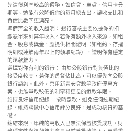
先清償利率較高的債務，如信貸、車貸、信用卡分
期等。這能有效降低你的每月總支出，讓收支比和
負債比數字更漂亮。
準備齊全的收入證明： 銀行審核主要依據你的扣
繳憑單來計算年收入。若你有額外收入來源，如租
金、股息或獎金，應提供相關證明（如租約、存摺
明細或連續兩年以上的領取紀錄），證明你有穩定
的還款能力。
選擇對你有利的銀行： 由於公股銀行對負債比的
接受度較高，若你的房貸佔比高，可以優先向公股
銀行諮詢。此外，善用新青安貸款等政府優惠方
案，也能爭取較低的利率和更長的還款年限。
維持良好信用紀錄： 按時繳款、避免任何逾期紀
錄，維持聯徵中心信用評分良好，是成功核貸的基
礎。
總結來說，單純的高收入已無法保證核貸成功，財