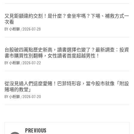
又見鉅額違約交割！是什麼？會坐牢嗎？下場、補救方式一
次看
BY
小粉獅
2026-07-29
/
台股破四萬點歷史新高，讀書選擇也變了？最新調查：投資
書市購買性別翻轉，女性讀者首度超越男性！
BY
小粉獅
2026-07-22
/
從沒見過人們這麼愛賭！巴菲特形容，當今股市就像「附設
賭場的教堂」
BY
小粉獅
2026-07-20
/
PREVIOUS