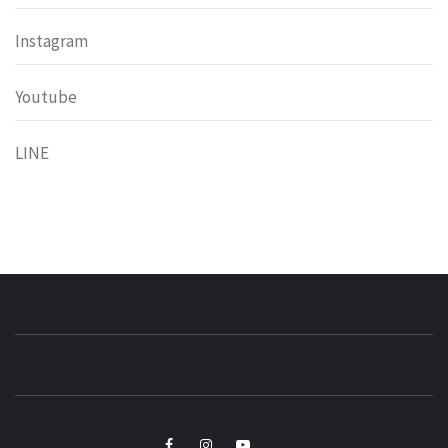
Instagram
Youtube
LINE
小粉獅日常
LEO'Ｓ LIFE