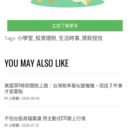
立即了解更多
Tags:
小學堂
,
投資理財
,
生活時事
,
貸款授信
YOU MAY ALSO LIKE
美國301條款關稅上路：台灣稅率看似變複雜，但這 2 件事
才是重點
BY
小粉獅
2026-08-03
/
不怕台股高檔震盪 用主動式ETF跟上行情
BY
小粉獅
2026-07-31
/