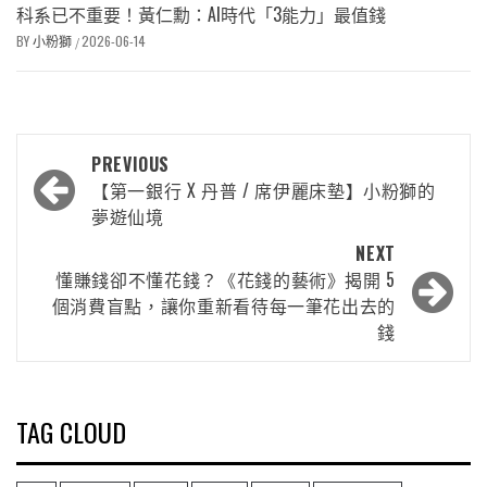
科系已不重要！黃仁勳：AI時代「3能力」最值錢
BY
小粉獅
2026-06-14
/
PREVIOUS
【第一銀行 X 丹普 / 席伊麗床墊】小粉獅的
夢遊仙境
NEXT
懂賺錢卻不懂花錢？《花錢的藝術》揭開 5
個消費盲點，讓你重新看待每一筆花出去的
錢
TAG CLOUD