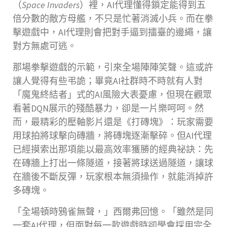
（
Space Invaders
）裡，AI代理懂得鎖定能得到五
倍分數的敵方母艦，不只是忙著消滅小兵。而在拳
擊遊戲中，AI代理則會把對手逼到擂臺的邊繩，讓
對方無處可逃。
那場拳擊遊戲的示範，引來全場陣陣笑聲。這或許
讓人覺得有些弔詭；畢竟AI社群時不時就有人對
「魔鬼終結者」式的AI風險大表憂慮，但現在觀眾
看著DQN展示的殘酷暴力，卻是一片樂呵呵。然
而，最精彩的壓軸影片還是《打磚塊》：玩家需要
用球拍將球擊向磚牆，將磚塊逐漸擊碎。但AI代理
已經摸索出那項能以最高效率獲勝的經典祕訣：先
在磚牆上打出一條隧道，接著將球送過隧道，讓球
在牆後不斷反彈，玩家根本無須操作，就能消掉許
多磚塊。
「全場頓時鴉雀無聲，」西爾弗回憶。「雖然是同
一套AI代理，但面對每一款遊戲時卻學會採用完全