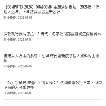
【COMPUTEX 2026】QUALCOMM 主題演講重點：2026爲「代
理人之年」，AI 將讓裝置重新設計！
BY
小粉獅
2026-08-07
/
微軟執行長納德拉：AI時代，每家公司都要投資這兩種資本
BY
小粉獅
2026-07-19
/
構建以人為本的系統：在 AI 時代重新賦予個人資料的主導
權
BY
小粉獅
2026-07-10
/
「師」字輩光環褪色？簡立峰：AI 代理衝擊各行各業，但留
下來的人將賺更多
BY
小粉獅
2026-07-05
/