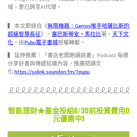
域，更已跨至AI代理。
▍ 本文節錄自《
無限機器：Gemini推手哈薩比斯的
超級智慧長征
》，
塞巴斯蒂安‧馬拉比
著，
天下文
化
。由
Pubu電子書城
授權轉載。
▍ 延伸推薦｜「書店老闆飽讀說書」Podcast 每週
分享好書與傳遞知識內容，推廣閱讀文
化
https://solink.soundon.fm/7pupu
智能理財★基金投組6/30前投資費用0
元優惠中❗️