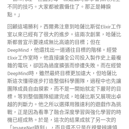
不同的技巧。大家都被震懾住了。那正是轉捩
點。」
回顧這場勝利，西爾弗注意到哈薩比斯從Elixir工作
室以來已經有了很大的進步。這兩次創業，哈薩比
斯都曾宣示要達成無比高遠的目標；但在
DeepMind，他還找出一道通往目標的階梯。經營
Elixir工作室時，他直接讓全公司投入製作史上最複
雜的電玩，卻因為過度擴張而慘遭失敗。而在經營
DeepMind時，雖然最終目標更加遠大，但哈薩比
斯這次懂得逐步打造整個科學團隊，過程中也先讓
團隊成員自由摸索，而不是一開始就定下嚴苛的目
標。等到整個團隊組建完成，哈薩比斯又展現出卓
越的判斷力。他之所以選擇用雅達利的遊戲作為挑
戰，正是因為看準了融合深度學習與強化學習的時
機已經成熟。於是，這次的結果成就了另一次的
「ImageNet時刻」，而且還不只是在視覺辨識領