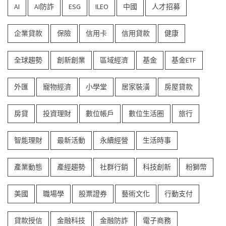
AI
AI防詐
ESG
ILEO
中國
人才招募
企業貸款
保險
信用卡
信用貸款
健康
全球趨勢
創新創業
區域經濟
基金
基金ETF
外匯
寵物經濟
小學堂
居家裝潢
房屋貸款
房貸
投資理財
數位帳戶
數位生活圈
旅行
智能理財
最新活動
永續經營
生活時事
產業動態
產經趨勢
社群行銷
科技創新
粉獅幣
美國
職場學
股票證券
藝術文化
行動支付
貸款授信
金融科技
金融防詐
電子商務