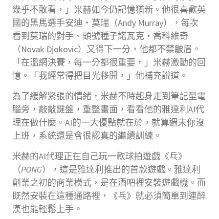
幾乎不敢看，」米赫如今仍記憶猶新。他很喜歡英
國的黑馬選手安迪‧莫瑞（Andy Murray），每次
看到莫瑞的對手、頭號種子諾瓦克‧喬科維奇
（Novak Djokovic）又得下一分，他都不禁皺眉。
「在溫網決賽，每一分都很重要，」米赫激動的回
憶。「我經常得把目光移開，」他補充說道。
為了緩解緊張的情緒，米赫不時起身走到筆記型電
腦旁，敲敲鍵盤，重整畫面，看看他的雅達利AI代
理在做什麼。AI的一大優點就在於，就算週末你沒
上班，系統還是會很認真的繼續訓練。
米赫的AI代理正在自己玩一款球拍遊戲《乓》
（
PONG
），這是雅達利推出的首款遊戲。雅達利
創業之初的商業模式，是在酒吧裡安裝遊戲機。而
既然安裝在這種通路裡，《乓》就必須簡單到連醉
漢也能輕鬆上手。