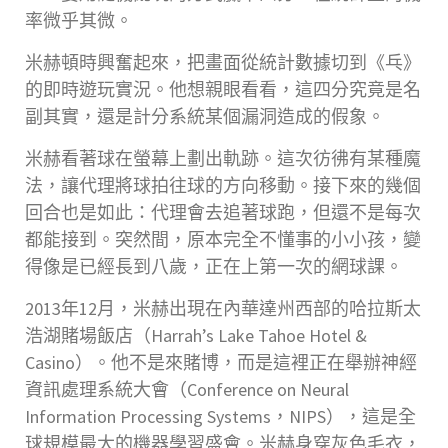
率微乎其微。
米赫頓時興奮起來，把畫面從統計數據切到《乓》
的即時遊玩實況。他想親眼看看，這四分究竟是名
副其實，還是計分系統某個漏洞造成的假象。
米赫看著球在螢幕上劃出軌跡。這次彷彿有某種魔
法，讓代理將球拍往球的方向移動。接下來的幾個
回合也是如此：代理會去追著球跑，但還不是每次
都能接到。突然間，原本完全不懂事的小小孩，變
得像是已經長到八歲，正在上第一次的網球課。
2013年12月，米赫出現在內華達州西部的哈拉斯太
浩湖賭場飯店（Harrah’s Lake Tahoe Hotel &
Casino）。他不是來賭博，而是這裡正在舉辦神經
資訊處理系統大會（Conference on Neural
Information Processing Systems，NIPS），這是全
球規模最大的機器學習盛會。米赫身穿灰色毛衣，