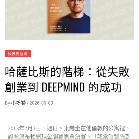
科技創新獅
哈薩比斯的階梯：從失敗
創業到 DEEPMIND 的成功
By
小粉獅
/
2026-06-03
2013年7月7日，週日。米赫坐在他倫敦的公寓裡，
觀看溫布頓網球公開賽男單決賽。「我當時緊張到