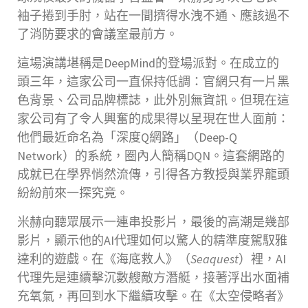
袖子捲到手肘，站在一間擠得水洩不通、應該過不
了消防要求的會議室最前方。
這場演講堪稱是DeepMind的登場派對。在成立的
頭三年，這家公司一直保持低調：官網只有一片黑
色背景、公司品牌標誌，此外別無資訊。但現在這
家公司有了令人興奮的成果得以呈現在世人面前：
他們最近命名為「深度Q網路」（Deep-Q
Network）的系統，圈內人簡稱DQN。這套網路的
成就已在學界悄然流傳，引得各方教授與業界龍頭
紛紛前來一探究竟。
米赫向聽眾展示一連串投影片，最後的高潮是幾部
影片，顯示他的AI代理如何以驚人的精準度駕馭雅
達利的遊戲。在《海底救人》（
Seaquest
）裡，AI
代理先是連續擊沉數艘敵方潛艇，接著浮出水面補
充氧氣，再回到水下繼續攻擊。在《太空侵略者》