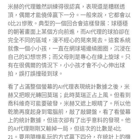
米赫的代理雖然訓練得很認真，表現還是糟糕透
頂，偶爾才能僥倖贏下一分。一般來說，它都會以
0比21慘敗。典型的一個回合會這樣發展：球穩穩
的朝著畫面上某個方向前進，而AI代理的球拍卻在
完全不同的區域，漫不經心的晃來晃去。這套系統
就像一個小小孩，一直在網球場邊繞圈圈，沉浸在
自己的幻想世界；而父母則是專心在練上旋球。只
有在很偶爾的情況下，小小孩才會不小心伸出球
拍，誤打誤撞碰到球。
看了占滿整個螢幕的AI代理表現統計數據之後，米
赫又把眼光轉回莫瑞；此時莫瑞正占上風。但看到
喬科維奇可能要破發，米赫又遮上眼睛了。所以他
乾脆再度起身到電腦前，敲了敲鍵盤，看了看螢幕
上的統計數據，但這次卻有了出乎意料的發現。他
的AI代理剛剛又輸掉一局，但這次的比數是4比
21。要用隨機亂玩的方式贏下四分，在統計上的機