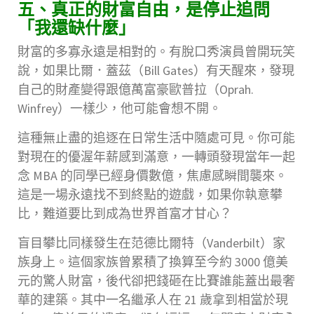
五、真正的財富自由，是停止追問
「我還缺什麼」
財富的多寡永遠是相對的。有脫口秀演員曾開玩笑
說，如果比爾．蓋茲（Bill Gates）有天醒來，發現
自己的財產變得跟億萬富豪歐普拉（Oprah.
Winfrey）一樣少，他可能會想不開。
這種無止盡的追逐在日常生活中隨處可見。你可能
對現在的優渥年薪感到滿意，一轉頭發現當年一起
念 MBA 的同學已經身價數億，焦慮感瞬間襲來。
這是一場永遠找不到終點的遊戲，如果你執意攀
比，難道要比到成為世界首富才甘心？
盲目攀比同樣發生在范德比爾特（Vanderbilt）家
族身上。這個家族曾累積了換算至今約 3000 億美
元的驚人財富，後代卻把錢砸在比賽誰能蓋出最奢
華的建築。其中一名繼承人在 21 歲拿到相當於現