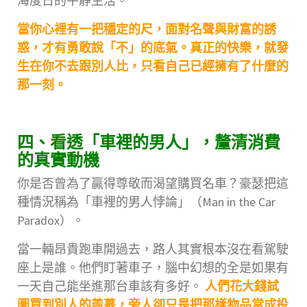
海度日的平靜生活。
當你心裡有一把穩定的尺，面對名聲與財富的誘
惑，才有勇敢說「不」的底氣。真正的快樂，就發
生在你不去跟別人比，只看自己已經擁有了什麼的
那一刻。
四、看透「車裡的男人」，釐清消費
的真實動機
你是否曾為了贏得尊敬而渴望購買名車？豪瑟把這
種情況稱為「車裡的男人悖論」（Man in the Car
Paradox）。
當一輛昂貴跑車開過去，路人其實根本沒在看駕駛
座上是誰。他們盯著車子，腦中幻想的全是如果有
一天自己能坐進那台車該有多好。
人們花大錢試
圖買到別人的羨慕，旁人卻只是把那樣物品當成投