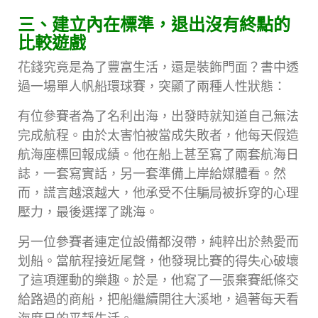
三、建立內在標準，退出沒有終點的
比較遊戲
花錢究竟是為了豐富生活，還是裝飾門面？書中透
過一場單人帆船環球賽，突顯了兩種人性狀態：
有位參賽者為了名利出海，出發時就知道自己無法
完成航程。由於太害怕被當成失敗者，他每天假造
航海座標回報成績。他在船上甚至寫了兩套航海日
誌，一套寫實話，另一套準備上岸給媒體看。然
而，謊言越滾越大，他承受不住騙局被拆穿的心理
壓力，最後選擇了跳海。
另一位參賽者連定位設備都沒帶，純粹出於熱愛而
划船。當航程接近尾聲，他發現比賽的得失心破壞
了這項運動的樂趣。於是，他寫了一張棄賽紙條交
給路過的商船，把船繼續開往大溪地，過著每天看