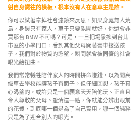
射自身嚮往的模板，根本沒有人在意車主是誰。
你可以試著拿掉社會濾鏡來反思，如果身處無人荒
島，身邊只有家人，車子只要能開就好，你還會非
買那台 BMW 不可嗎？可是，一旦把場景換到台北
市區的小學門口，看到其他父母開著豪車接送孩
子，我們對於物質的慾望，瞬間就會被同儕的社會
眼光給扭曲。
我們常常犧牲陪伴家人的時間拼命賺錢，以為開高
級車去學校能讓孩子有面子。但仔細回想，孩子真
心渴望的，或許只是一個願意天天陪他玩、正直且
令人尊敬的父母。釐清這一點，你就能分辨出眼前
的花費，到底哪一個是為了自己實用，哪一個純粹
只是為了迎合別人的眼光。