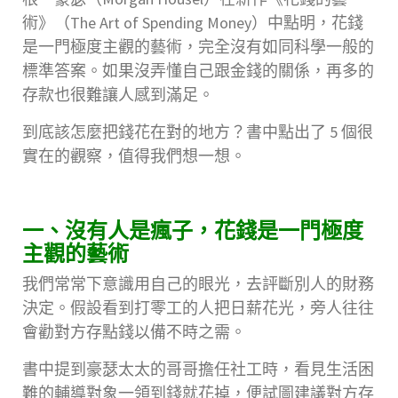
術》（The Art of Spending Money）中點明，花錢
是一門極度主觀的藝術，完全沒有如同科學一般的
標準答案。如果沒弄懂自己跟金錢的關係，再多的
存款也很難讓人感到滿足。
到底該怎麼把錢花在對的地方？書中點出了 5 個很
實在的觀察，值得我們想一想。
一、沒有人是瘋子，花錢是一門極度
主觀的藝術
我們常常下意識用自己的眼光，去評斷別人的財務
決定。假設看到打零工的人把日薪花光，旁人往往
會勸對方存點錢以備不時之需。
書中提到豪瑟太太的哥哥擔任社工時，看見生活困
難的輔導對象一領到錢就花掉，便試圖建議對方存