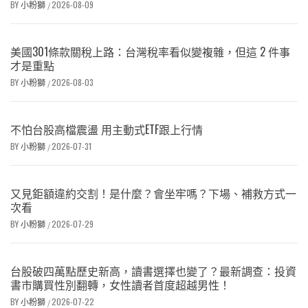
BY
小粉獅
2026-08-09
/
美國301條款關稅上路：台灣稅率看似變複雜，但這 2 件事
才是重點
BY
小粉獅
2026-08-03
/
不怕台股高檔震盪 用主動式ETF跟上行情
BY
小粉獅
2026-07-31
/
又見鉅額違約交割！是什麼？會坐牢嗎？下場、補救方式一
次看
BY
小粉獅
2026-07-29
/
台股破四萬點歷史新高，讀書選擇也變了？最新調查：投資
書市購買性別翻轉，女性讀者首度超越男性！
BY
小粉獅
2026-07-22
/