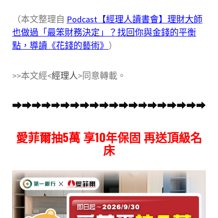
（本文整理自
Podcast【經理人讀書會】理財大師
也做過「最笨財務決定」？找回你與金錢的平衡
點，導讀《花錢的藝術》
）
>>本文經<
經理人
>同意轉載。
愛菲爾抽5萬 享10年保固 再送頂級名
床