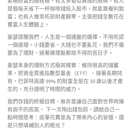
累積財富的過程裡，有太多看似真理的教條。有人
提倡每天省下一杯咖啡錢投入股市，就能靠複利致
富；也有人推崇死前財產歸零，主張把錢全數花在
豐富人生體驗上。
豪瑟提醒我們，人生是一個通盤的選擇，不用死認
一個道理。小錢要省，大錢也不要亂花，我們不需
要為了理財，過著連理髮都捨不得的苦日子。
豪瑟本身的理財方式極其樸實：維持很高的儲蓄
率，把資金買進指數型基金（ETF），接著長期持
有。巴菲特高達 99% 的財富全是在 50 歲以後才產
生的，充分證明了時間的威力。
我們存錢的終極目標，無非是讓自己面對世界時擁
有說不的底氣。 下一次掏出錢包前，請給自己一
點時間思考：這筆花費是為了帶來內心的安穩，還
是只想填補別人的眼光？