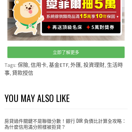
立即了解更多
Tags:
保險
,
信用卡
,
基金ETF
,
外匯
,
投資理財
,
生活時
事
,
貸款授信
YOU MAY ALSO LIKE
房貸過件關鍵不是聯徵分數！銀行 DIR 負債比計算全攻略：
為什麼信用滿分照樣被拒貸？