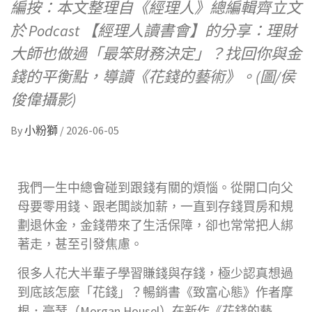
編按：本文整理自《經理人》總編輯齊立文
於 Podcast 【經理人讀書會】的分享：理財
大師也做過「最笨財務決定」？找回你與金
錢的平衡點，導讀《花錢的藝術》。(圖/侯
俊偉攝影)
By
小粉獅
/
2026-06-05
我們一生中總會碰到跟錢有關的煩惱。從開口向父
母要零用錢、跟老闆談加薪，一直到存錢買房和規
劃退休金，金錢帶來了生活保障，卻也常常把人綁
著走，甚至引發焦慮。
很多人花大半輩子學習賺錢與存錢，極少認真想過
到底該怎麼「花錢」？暢銷書《致富心態》作者摩
根．豪瑟（Morgan Housel）在新作《花錢的藝