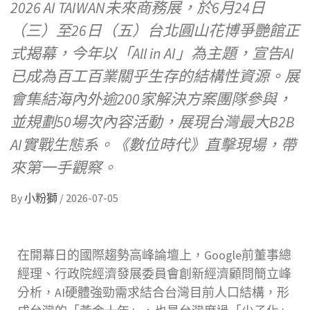
2026 AI TAIWAN未來商務展，於6月24日
（三）至26日（五）台北圓山花博爭艷館正
式揭幕，今年以「All in AI」為主題，宣告AI
已成為百工百業關乎生存的結構性資源。展
會集結海內外逾200家解決方案團隊參與，
並規劃50場次內容活動，展現台灣最大B2B
AI實戰生態系。《數位時代》直擊現場，帶
來第一手觀察。
By
小粉獅
/
2026-07-05
在開幕日的國際趨勢高峰論壇上，Google前董事總
經理、行政院經濟發展委員會創新經濟顧問簡立峰
分析，AI硬體強勁需求結合台灣目前人口結構，形