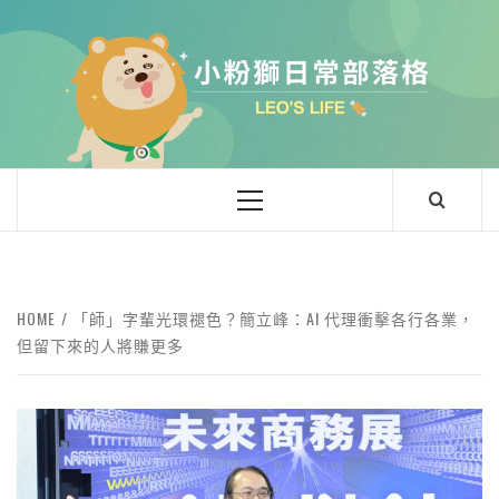
小粉獅日常
LEO'Ｓ LIFE
HOME
「師」字輩光環褪色？簡立峰：AI 代理衝擊各行各業，
但留下來的人將賺更多