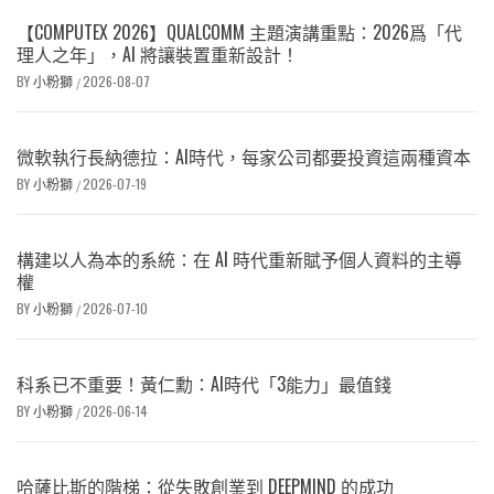
【COMPUTEX 2026】QUALCOMM 主題演講重點：2026爲「代
理人之年」，AI 將讓裝置重新設計！
BY
小粉獅
2026-08-07
/
微軟執行長納德拉：AI時代，每家公司都要投資這兩種資本
BY
小粉獅
2026-07-19
/
構建以人為本的系統：在 AI 時代重新賦予個人資料的主導
權
BY
小粉獅
2026-07-10
/
科系已不重要！黃仁勳：AI時代「3能力」最值錢
BY
小粉獅
2026-06-14
/
哈薩比斯的階梯：從失敗創業到 DEEPMIND 的成功