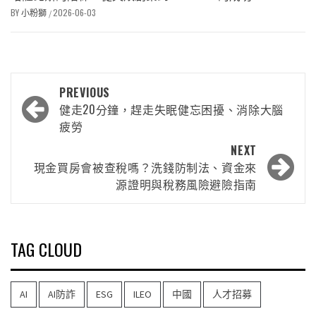
BY
小粉獅
2026-06-03
/
PREVIOUS
健走20分鐘，趕走失眠健忘困擾、消除大腦
疲勞
NEXT
現金買房會被查稅嗎？洗錢防制法、資金來
源證明與稅務風險避險指南
TAG CLOUD
AI
AI防詐
ESG
ILEO
中國
人才招募