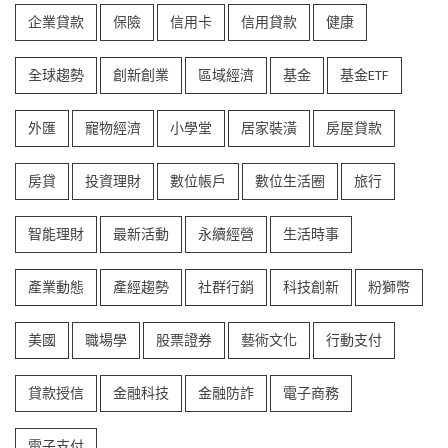
企業貸款
保險
信用卡
信用貸款
健康
全球趨勢
創新創業
區域經濟
基金
基金ETF
外匯
寵物經濟
小學堂
居家裝潢
房屋貸款
房貸
投資理財
數位帳戶
數位生活圈
旅行
智能理財
最新活動
永續經營
生活時事
產業動態
產經趨勢
社群行銷
科技創新
粉獅幣
美國
職場學
股票證券
藝術文化
行動支付
貸款授信
金融科技
金融防詐
電子商務
電子支付