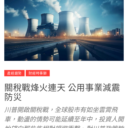
產經趨勢
財經時事獅
關稅戰烽火連天 公用事業減震
防災
川普開啟關稅戰，全球股市有如坐雲霄飛
車，動盪的情勢可能延續至年中，投資人開