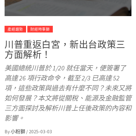
產經趨勢
財經時事獅
川普重返白宮，新出台政策三
方面解析！
美國總統川普於 1/20 就任當天，便簽署了
高達 26 項行政命令，截至 2/3 已高達 52
項，這些政策與過去有什麼不同？未來又將
如何發展？本文將從關稅、能源及金融監管
三方面探討及解析川普上任後政策的內容和
影響。
By
小粉獅
/
2025-03-03