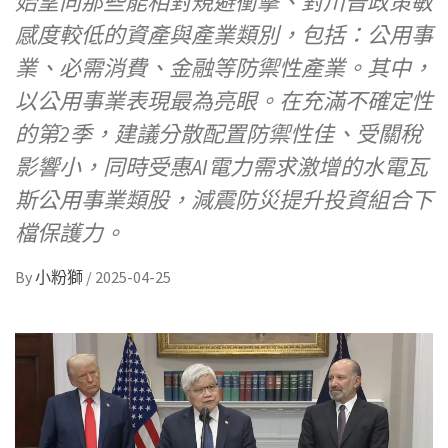
始望向那些能相對規避衝擊、對川普政策敏
感度較低的資產與產業類別，包括：公用事
業、必需消費、金融等防禦性產業。其中，
以公用事業表現最為亮眼。在充滿不確定性
的第2季，建議分散配置防禦性佳、受關稅
影響小，同時受惠AI電力需求激增的水電瓦
斯公用事業類股，減震防災提升投資組合下
檔保護力。
By
小粉獅
/
2025-04-25