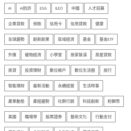
AI
AI防詐
ESG
ILEO
中國
人才招募
企業貸款
保險
信用卡
信用貸款
健康
全球趨勢
創新創業
區域經濟
基金
基金ETF
外匯
寵物經濟
小學堂
居家裝潢
房屋貸款
房貸
投資理財
數位帳戶
數位生活圈
旅行
智能理財
最新活動
永續經營
生活時事
產業動態
產經趨勢
社群行銷
科技創新
粉獅幣
美國
職場學
股票證券
藝術文化
行動支付