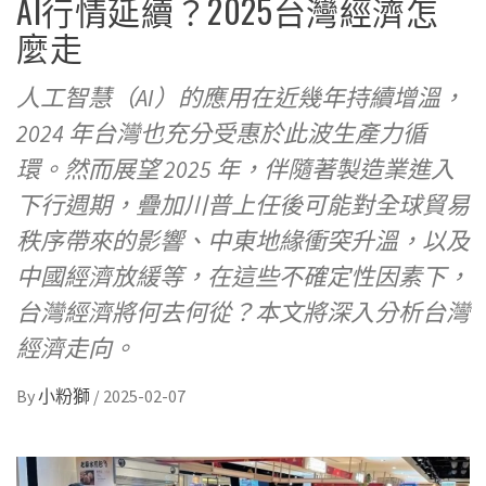
AI行情延續？2025台灣經濟怎
麼走
人工智慧（AI）的應用在近幾年持續增溫，
2024 年台灣也充分受惠於此波生產力循
環。然而展望 2025 年，伴隨著製造業進入
下行週期，疊加川普上任後可能對全球貿易
秩序帶來的影響、中東地緣衝突升溫，以及
中國經濟放緩等，在這些不確定性因素下，
台灣經濟將何去何從？本文將深入分析台灣
經濟走向。
By
小粉獅
/
2025-02-07