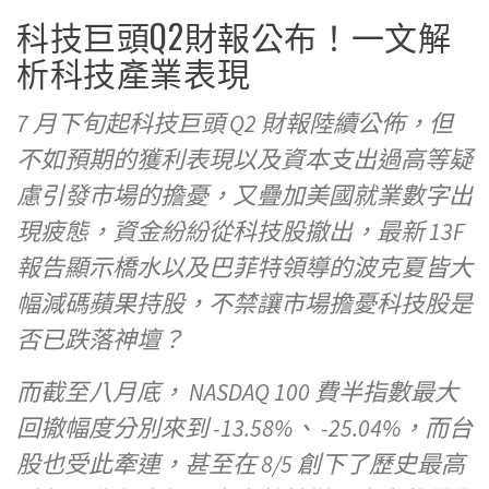
科技巨頭Q2財報公布！一文解
析科技產業表現
7 月下旬起科技巨頭 Q2 財報陸續公佈，但
不如預期的獲利表現以及資本支出過高等疑
慮引發市場的擔憂，又疊加美國就業數字出
現疲態，資金紛紛從科技股撤出，最新 13F
報告顯示橋水以及巴菲特領導的波克夏皆大
幅減碼蘋果持股，不禁讓市場擔憂科技股是
否已跌落神壇？
而截至八月底， NASDAQ 100 費半指數最大
回撤幅度分別來到 -13.58%、 -25.04%，而台
股也受此牽連，甚至在 8/5 創下了歷史最高