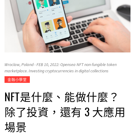
Wroclaw, Poland - FEB 10, 2022: Opensea NFT non-fungible token
marketplace. Investing cryptocurrencies in digital collections
金融小學堂
NFT是什麼、能做什麼？
除了投資，還有 3 大應用
場景