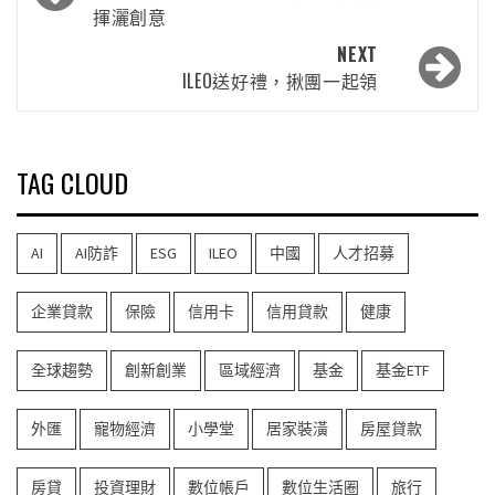
揮灑創意
NEXT
ILEO送好禮，揪團一起領
TAG CLOUD
AI
AI防詐
ESG
ILEO
中國
人才招募
企業貸款
保險
信用卡
信用貸款
健康
全球趨勢
創新創業
區域經濟
基金
基金ETF
外匯
寵物經濟
小學堂
居家裝潢
房屋貸款
房貸
投資理財
數位帳戶
數位生活圈
旅行