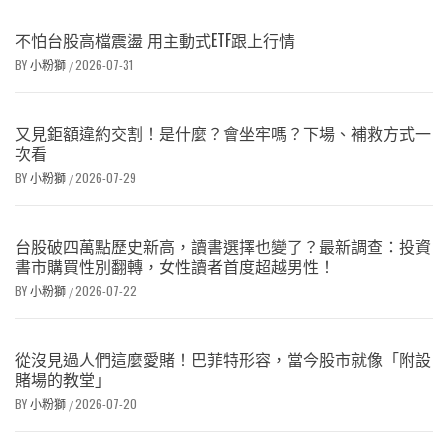
不怕台股高檔震盪 用主動式ETF跟上行情
BY
小粉獅
2026-07-31
/
又見鉅額違約交割！是什麼？會坐牢嗎？下場、補救方式一
次看
BY
小粉獅
2026-07-29
/
台股破四萬點歷史新高，讀書選擇也變了？最新調查：投資
書市購買性別翻轉，女性讀者首度超越男性！
BY
小粉獅
2026-07-22
/
從沒見過人們這麼愛賭！巴菲特形容，當今股市就像「附設
賭場的教堂」
BY
小粉獅
2026-07-20
/