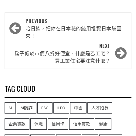
PREVIOUS
哈日族，把你在日本花的錢用投資日本賺回
來！
NEXT
房子低於市價八折好便宜，什麼是乙工宅？
買工業住宅要注意什麼？
TAG CLOUD
AI
AI防詐
ESG
ILEO
中國
人才招募
企業貸款
保險
信用卡
信用貸款
健康