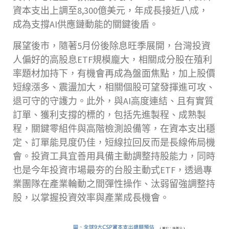
資本支出上調至8,300億美元，年成長接近八成，
成為支撐AI供應鏈動能的關鍵後盾。
展望後市，隨著5月份後除息旺季展開，台灣投資
人偏好的高股息ETF規模龐大，相關成分股在殖利
率題材加持下，有機會再成為盤面焦點，加上股價
短線漲多、震盪加大，相關個股可望發揮進可攻、
退可守的守護力。此外，與AI高度連結、且有實質
訂單、獲利支撐的標的，包括先進製程、成熟製
程，關鍵零組件與高階檢測設備等，在資本支出穩
定、訂單能見度仍佳，短線拉回反而是長線佈局機
會。投資工具宜善用具備主動調整持股能力，同時
也是今年投資市場最夯的台股主動式ETF，透過專
業團隊在產業輪動之間彈性操作、汰弱留強調整持
股，以掌握投資效率與產業成長機會。