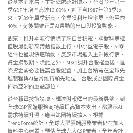
從基本面來看，主計總處統計顯示，台灣今年第一
季GDP年增率高達13.69%，創下自1987年第3季以
來、近39年單季新高，企業獲利年增率更上修至約
40%，背後關鍵正是AI帶動的出口與投資動能。
觀察，推升本波行情除了來自台積電、聯發科等權
值股屢創新高帶動指數上行，中小型電子股、AI零
組件也呈現快速輪動，反應市場進入主升段行情、
資金擴散期。除此之外，MSCI調升台股權重後，國
際資金勢必要提高台股配置，加上台積電在全球先
進製程與AI晶片維持領先地位，台股成為國際資金
佈局亞洲的重點部位。
從台積電技術論壇、輝達財報釋出的最新展望，到
全球CSP雲端服務商持續提高資本支出，都顯示AI
需求持續升溫，應用範圍持續擴大。根據
TrendForce統計，全球大型雲端服務業者仍在加大
資料中心建置，預估全球九大CSP業者，全年合計