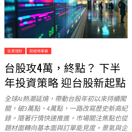
投資理財
財經時事獅
台股攻4萬，終點？ 下半
年投資策略 迎台股新起點
全球AI熱潮延燒，帶動台股年初以來持續闖
關，破3萬點、4萬點，一路改寫歷史新高紀
錄。隨著行情快速推進，市場關注焦點也從
題材面轉向基本面與訂單能見度。景氣與企