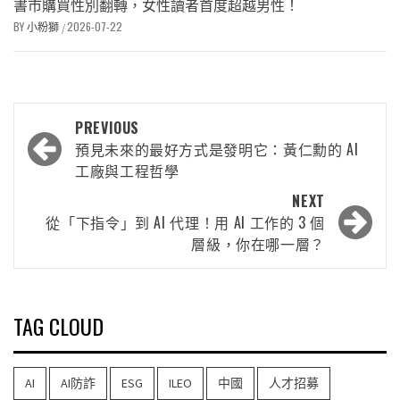
書市購買性別翻轉，女性讀者首度超越男性！
BY
小粉獅
2026-07-22
/
PREVIOUS
預見未來的最好方式是發明它：黃仁勳的 AI
工廠與工程哲學
NEXT
從「下指令」到 AI 代理！用 AI 工作的 3 個
層級，你在哪一層？
TAG CLOUD
AI
AI防詐
ESG
ILEO
中國
人才招募