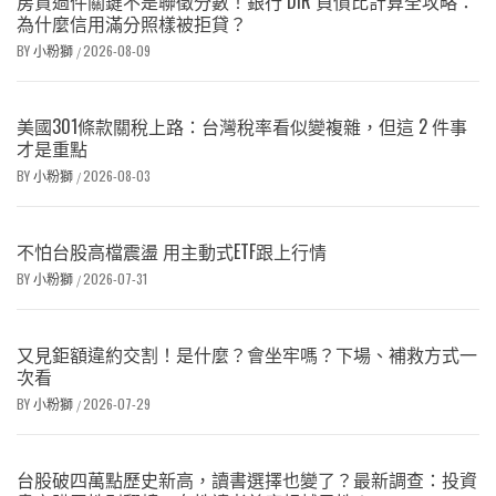
房貸過件關鍵不是聯徵分數！銀行 DIR 負債比計算全攻略：
為什麼信用滿分照樣被拒貸？
BY
小粉獅
2026-08-09
/
美國301條款關稅上路：台灣稅率看似變複雜，但這 2 件事
才是重點
BY
小粉獅
2026-08-03
/
不怕台股高檔震盪 用主動式ETF跟上行情
BY
小粉獅
2026-07-31
/
又見鉅額違約交割！是什麼？會坐牢嗎？下場、補救方式一
次看
BY
小粉獅
2026-07-29
/
台股破四萬點歷史新高，讀書選擇也變了？最新調查：投資