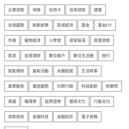
企業貸款
保險
信用卡
信用貸款
健康
全球趨勢
創新創業
區域經濟
基金
基金ETF
外匯
寵物經濟
小學堂
居家裝潢
房屋貸款
房貸
投資理財
數位帳戶
數位生活圈
旅行
智能理財
最新活動
永續經營
生活時事
產業動態
產經趨勢
社群行銷
科技創新
粉獅幣
美國
職場學
股票證券
藝術文化
行動支付
貸款授信
金融科技
金融防詐
電子商務