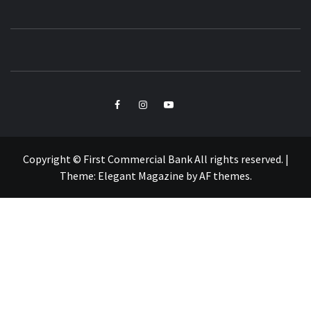
小粉獅日常
LEO'Ｓ LIFE
Copyright © First Commercial Bank All rights reserved.
|
Theme:
Elegant Magazine
by
AF themes
.