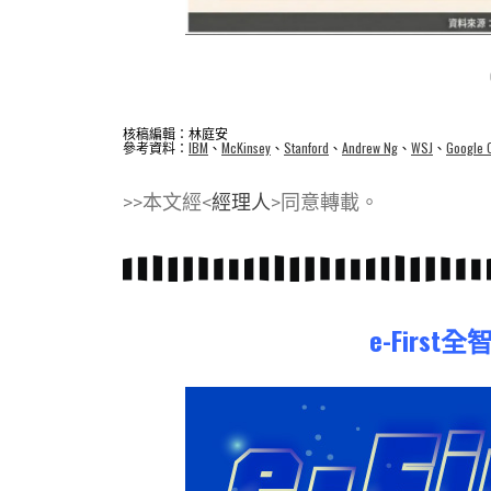
核稿編輯：林庭安
參考資料：
IBM
、
McKinsey
、
Stanford
、
Andrew Ng
、
WSJ
、
Google 
>>本文經<
經理人
>同意轉載。
e-Firs