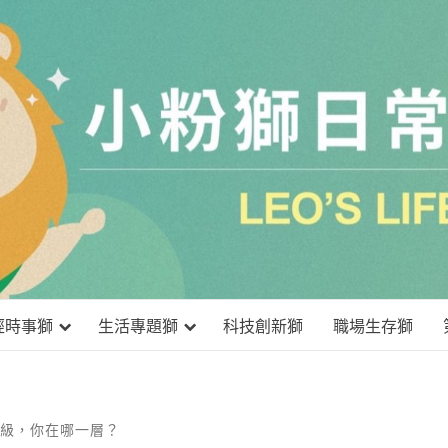
小粉獅日
經時事獅
生活專題獅
科技創新獅
職場生存獅
 個層級，你在哪一層？